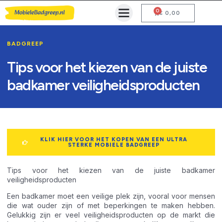
0
Mobiele Badgreep Kopen
Testcentrum en Gebruiksaanwijzing
€
0,00
BADGREEP
Tips voor het kiezen van de juiste
badkamer veiligheidsproducten
KLIK HIER VOOR HET KOPEN VAN EEN ULTRA
STERKE MOBIELE BADGREEP
Tips voor het kiezen van de juiste badkamer
veiligheidsproducten
Een badkamer moet een veilige plek zijn, vooral voor mensen
die wat ouder zijn of met beperkingen te maken hebben.
Gelukkig zijn er veel veiligheidsproducten op de markt die