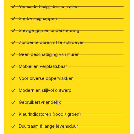
Vermindert uitglijden en vallen
Sterke zuignappen
Stevige grip en ondersteuning
Zonder te boren of te schroeven
Geen beschadiging van muren
Mobiel en verplaatsbaar
Voor diverse oppervlakken
Modern en stijlvol ontwerp
Gebruikersvriendelijk
Kleurindicatoren (rood / groen)
Duurzaam & lange levensduur