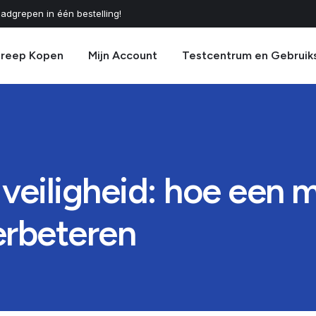
adgrepen in één bestelling!
greep Kopen
Mijn Account
Testcentrum en Gebruik
 veiligheid: hoe een
rbeteren