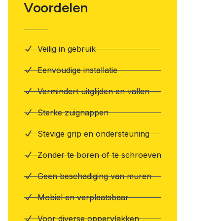
Voordelen
Veilig in gebruik
Eenvoudige installatie
Vermindert uitglijden en vallen
Sterke zuignappen
Stevige grip en ondersteuning
Zonder te boren of te schroeven
Geen beschadiging van muren
Mobiel en verplaatsbaar
Voor diverse oppervlakken