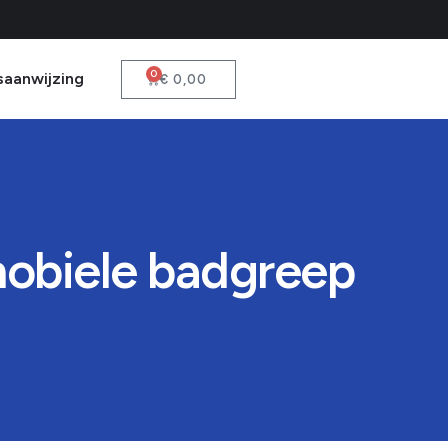
0
saanwijzing
€
0,00
 mobiele badgreep