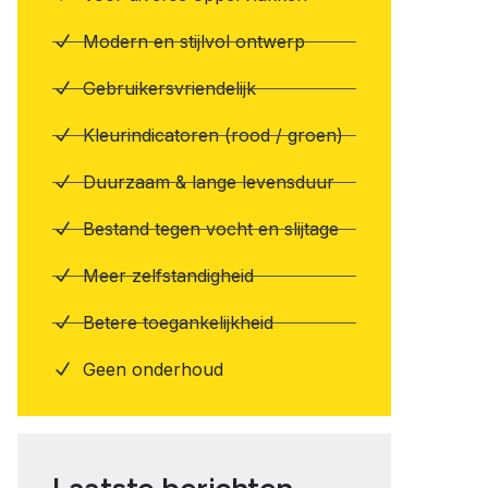
Modern en stijlvol ontwerp
Gebruikersvriendelijk
Kleurindicatoren (rood / groen)
Duurzaam & lange levensduur
Bestand tegen vocht en slijtage
Meer zelfstandigheid
Betere toegankelijkheid
Geen onderhoud