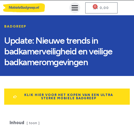
0
Mobiele Badgreep Kopen
Testcentrum en Gebruiksaanwijzing
€
0,00
BADGREEP
Update: Nieuwe trends in
badkamerveiligheid en veilige
badkameromgevingen
KLIK HIER VOOR HET KOPEN VAN EEN ULTRA
STERKE MOBIELE BADGREEP
Inhoud
toon