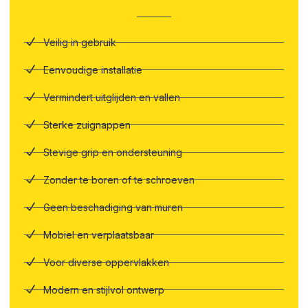
Veilig in gebruik
Eenvoudige installatie
Vermindert uitglijden en vallen
Sterke zuignappen
Stevige grip en ondersteuning
Zonder te boren of te schroeven
Geen beschadiging van muren
Mobiel en verplaatsbaar
Voor diverse oppervlakken
Modern en stijlvol ontwerp