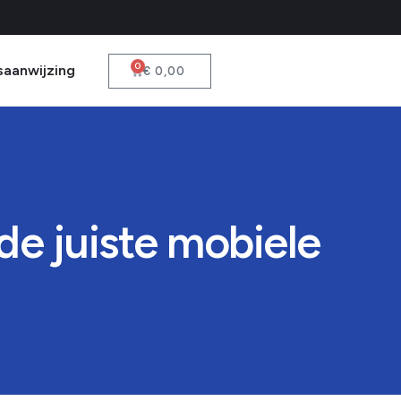
0
saanwijzing
€
0,00
de juiste mobiele