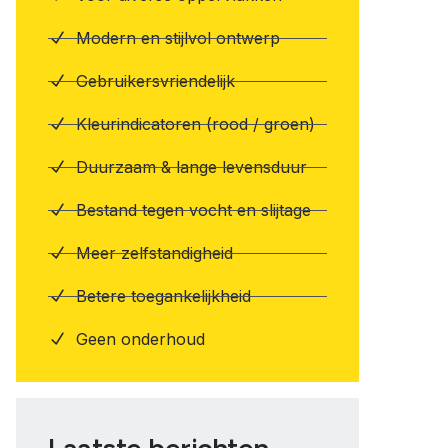
Modern en stijlvol ontwerp
Gebruikersvriendelijk
Kleurindicatoren (rood / groen)
Duurzaam & lange levensduur
Bestand tegen vocht en slijtage
Meer zelfstandigheid
Betere toegankelijkheid
Geen onderhoud