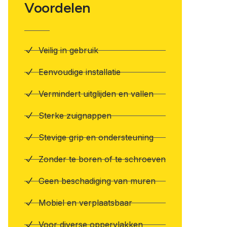
Voordelen
Veilig in gebruik
Eenvoudige installatie
Vermindert uitglijden en vallen
Sterke zuignappen
Stevige grip en ondersteuning
Zonder te boren of te schroeven
Geen beschadiging van muren
Mobiel en verplaatsbaar
Voor diverse oppervlakken