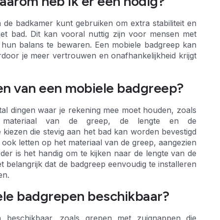
aarom heb ik er een nodig?
 de badkamer kunt gebruiken om extra stabiliteit en
het bad. Dit kan vooral nuttig zijn voor mensen met
m hun balans te bewaren. Een mobiele badgreep kan
door je meer vertrouwen en onafhankelijkheid krijgt
ezen van een mobiele badgreep?
ntal dingen waar je rekening mee moet houden, zoals
et materiaal van de greep, de lengte en de
te kiezen die stevig aan het bad kan worden bevestigd
 ook letten op het materiaal van de greep, aangezien
er is het handig om te kijken naar de lengte van de
et belangrijk dat de badgreep eenvoudig te installeren
en.
iele badgrepen beschikbaar?
en beschikbaar, zoals grepen met zuignappen die