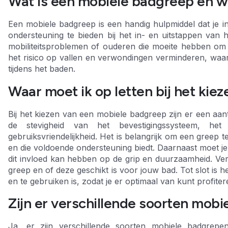
Wat is een mobiele badgreep en w
Een mobiele badgreep is een handig hulpmiddel dat je in
ondersteuning te bieden bij het in- en uitstappen van 
mobiliteitsproblemen of ouderen die moeite hebben o
het risico op vallen en verwondingen verminderen, waar
tijdens het baden.
Waar moet ik op letten bij het ki
Bij het kiezen van een mobiele badgreep zijn er een aa
de stevigheid van het bevestigingssysteem, h
gebruiksvriendelijkheid. Het is belangrijk om een greep 
en die voldoende ondersteuning biedt. Daarnaast moet je
dit invloed kan hebben op de grip en duurzaamheid. Verd
greep en of deze geschikt is voor jouw bad. Tot slot is h
en te gebruiken is, zodat je er optimaal van kunt profiter
Zijn er verschillende soorten mob
Ja, er zijn verschillende soorten mobiele badgrep