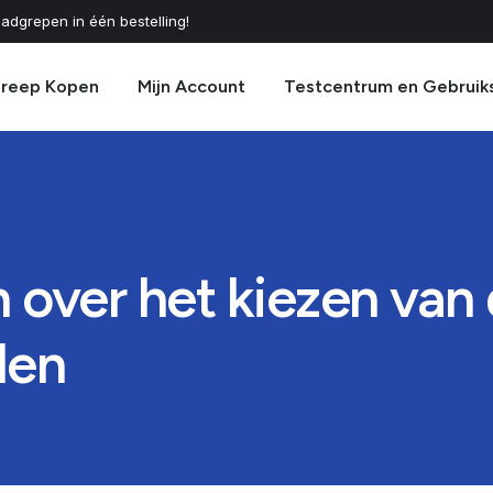
adgrepen in één bestelling!
greep Kopen
Mijn Account
Testcentrum en Gebruik
 over het kiezen van 
den