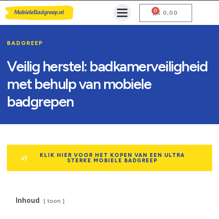
0
Mobiele Badgreep Kopen
Testcentrum en Gebruiksaanwijzing
€
0,00
BADGREEP
Veilig herstel: badkamerveiligheid
met behulp van mobiele
badgrepen
KLIK HIER VOOR HET KOPEN VAN EEN ULTRA
STERKE MOBIELE BADGREEP
Inhoud
toon