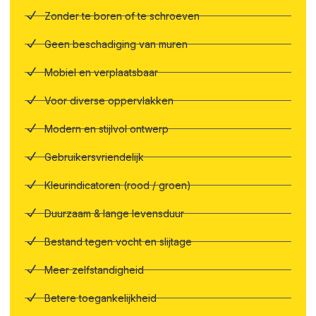
Zonder te boren of te schroeven
Geen beschadiging van muren
Mobiel en verplaatsbaar
Voor diverse oppervlakken
Modern en stijlvol ontwerp
Gebruikersvriendelijk
Kleurindicatoren (rood / groen)
Duurzaam & lange levensduur
Bestand tegen vocht en slijtage
Meer zelfstandigheid
Betere toegankelijkheid