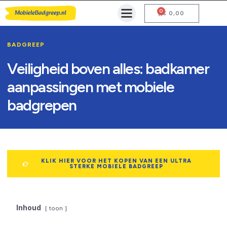
0
Mobiele Badgreep Kopen
Testcentrum en Gebruiksaanwijzing
€
0,00
BADGREEP
Veiligheid boven alles: badkamer
aanpassingen met mobiele
badgrepen
KLIK HIER VOOR HET KOPEN VAN EEN ULTRA
STERKE MOBIELE BADGREEP
Inhoud
toon