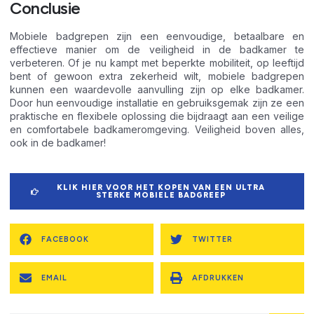
Conclusie
Mobiele badgrepen zijn een eenvoudige, betaalbare en
effectieve manier om de veiligheid in de badkamer te
verbeteren. Of je nu kampt met beperkte mobiliteit, op leeftijd
bent of gewoon extra zekerheid wilt, mobiele badgrepen
kunnen een waardevolle aanvulling zijn op elke badkamer.
Door hun eenvoudige installatie en gebruiksgemak zijn ze een
praktische en flexibele oplossing die bijdraagt aan een veilige
en comfortabele badkameromgeving. Veiligheid boven alles,
ook in de badkamer!
KLIK HIER VOOR HET KOPEN VAN EEN ULTRA
STERKE MOBIELE BADGREEP
FACEBOOK
TWITTER
EMAIL
AFDRUKKEN