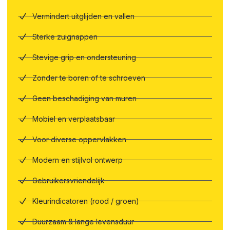
Vermindert uitglijden en vallen
Sterke zuignappen
Stevige grip en ondersteuning
Zonder te boren of te schroeven
Geen beschadiging van muren
Mobiel en verplaatsbaar
Voor diverse oppervlakken
Modern en stijlvol ontwerp
Gebruikersvriendelijk
Kleurindicatoren (rood / groen)
Duurzaam & lange levensduur