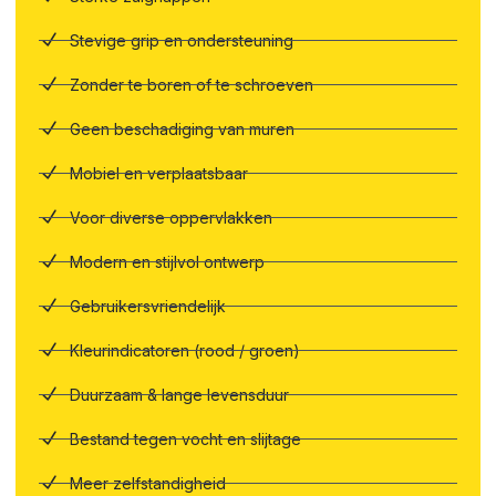
Stevige grip en ondersteuning
Zonder te boren of te schroeven
Geen beschadiging van muren
Mobiel en verplaatsbaar
Voor diverse oppervlakken
Modern en stijlvol ontwerp
Gebruikersvriendelijk
Kleurindicatoren (rood / groen)
Duurzaam & lange levensduur
Bestand tegen vocht en slijtage
Meer zelfstandigheid