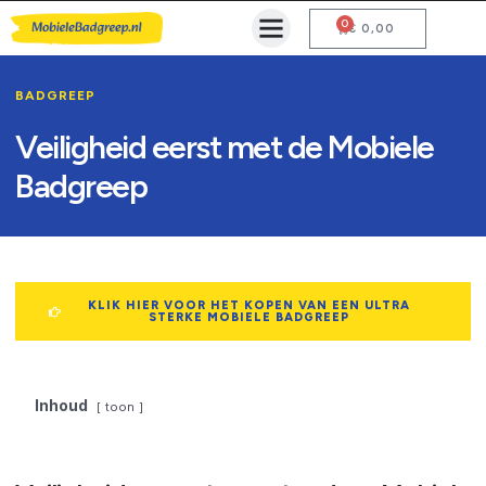
0
Mobiele Badgreep Kopen
Testcentrum en Gebruiksaanwijzing
€
0,00
BADGREEP
Veiligheid eerst met de Mobiele
Badgreep
KLIK HIER VOOR HET KOPEN VAN EEN ULTRA
STERKE MOBIELE BADGREEP
Inhoud
toon