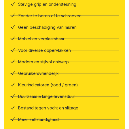
Stevige grip en ondersteuning
Zonder te boren of te schroeven
Geen beschadiging van muren
Mobiel en verplaatsbaar
Voor diverse oppervlakken
Modern en stijlvol ontwerp
Gebruikersvriendelijk
Kleurindicatoren (rood / groen)
Duurzaam & lange levensduur
Bestand tegen vocht en slijtage
Meer zelfstandigheid