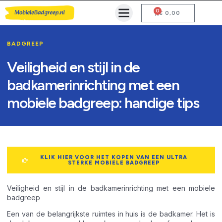
0
Mobiele Badgreep Kopen
Testcentrum en Gebruiksaanwijzing
€
0,00
BADGREEP
Veiligheid en stijl in de
badkamerinrichting met een
mobiele badgreep: handige tips
KLIK HIER VOOR HET KOPEN VAN EEN ULTRA
STERKE MOBIELE BADGREEP
Veiligheid en stijl in de badkamerinrichting met een mobiele
badgreep
Een van de belangrijkste ruimtes in huis is de badkamer. Het is