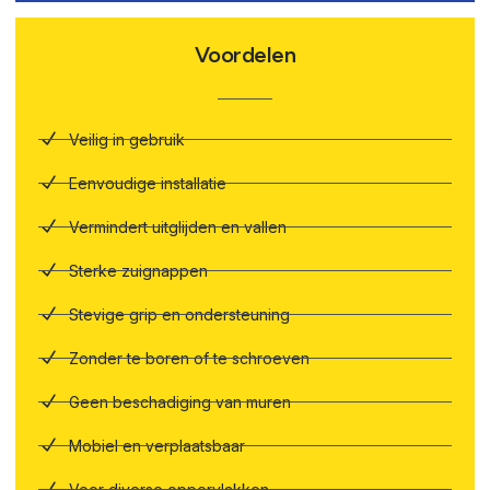
Voordelen
Veilig in gebruik
Eenvoudige installatie
Vermindert uitglijden en vallen
Sterke zuignappen
Stevige grip en ondersteuning
Zonder te boren of te schroeven
Geen beschadiging van muren
Mobiel en verplaatsbaar
Voor diverse oppervlakken