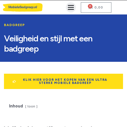
0
Mobiele Badgreep Kopen
Testcentrum en Gebruiksaanwijzing
€
0,00
BADGREEP
Veiligheid en stijl met een
badgreep
KLIK HIER VOOR HET KOPEN VAN EEN ULTRA
STERKE MOBIELE BADGREEP
Inhoud
toon