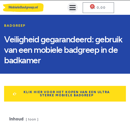
0
Mobiele Badgreep Kopen
Testcentrum en Gebruiksaanwijzing
€
0,00
BADGREEP
Veiligheid gegarandeerd: gebruik
van een mobiele badgreep in de
badkamer
KLIK HIER VOOR HET KOPEN VAN EEN ULTRA
STERKE MOBIELE BADGREEP
Inhoud
toon