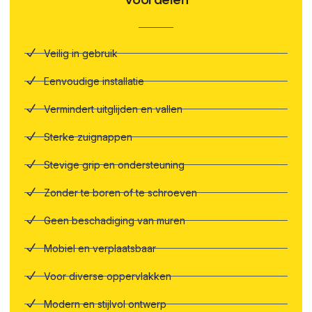
Veilig in gebruik
Eenvoudige installatie
Vermindert uitglijden en vallen
Sterke zuignappen
Stevige grip en ondersteuning
Zonder te boren of te schroeven
Geen beschadiging van muren
Mobiel en verplaatsbaar
Voor diverse oppervlakken
Modern en stijlvol ontwerp