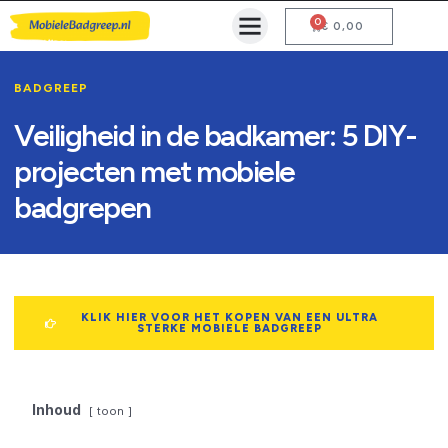
0
Mobiele Badgreep Kopen
Testcentrum en Gebruiksaanwijzing
€
0,00
BADGREEP
Veiligheid in de badkamer: 5 DIY-
projecten met mobiele
badgrepen
KLIK HIER VOOR HET KOPEN VAN EEN ULTRA
STERKE MOBIELE BADGREEP
Inhoud
toon