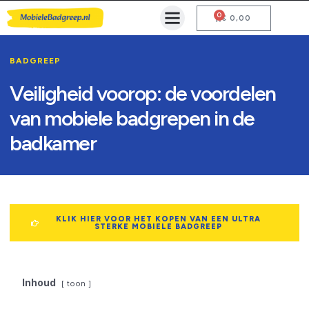
0
Mobiele Badgreep Kopen
Testcentrum en Gebruiksaanwijzing
€
0,00
BADGREEP
Veiligheid voorop: de voordelen
van mobiele badgrepen in de
badkamer
KLIK HIER VOOR HET KOPEN VAN EEN ULTRA
STERKE MOBIELE BADGREEP
Inhoud
toon