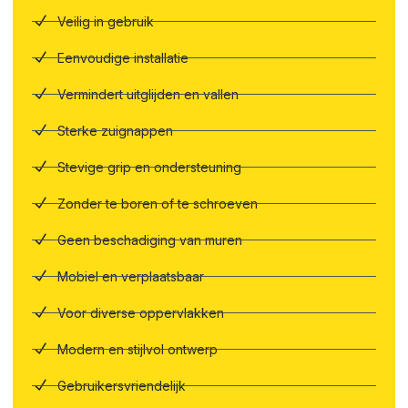
Veilig in gebruik
Eenvoudige installatie
Vermindert uitglijden en vallen
Sterke zuignappen
Stevige grip en ondersteuning
Zonder te boren of te schroeven
Geen beschadiging van muren
Mobiel en verplaatsbaar
Voor diverse oppervlakken
Modern en stijlvol ontwerp
Gebruikersvriendelijk