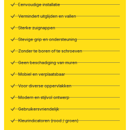
Eenvoudige installatie
Vermindert uitglijden en vallen
Sterke zuignappen
Stevige grip en ondersteuning
Zonder te boren of te schroeven
Geen beschadiging van muren
Mobiel en verplaatsbaar
Voor diverse oppervlakken
Modern en stijlvol ontwerp
Gebruikersvriendelijk
Kleurindicatoren (rood / groen)