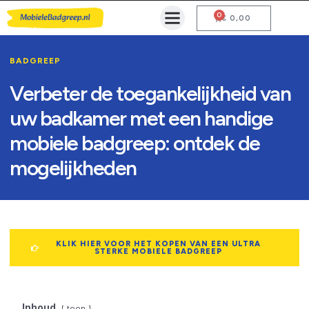
0
Mobiele Badgreep Kopen
Testcentrum en Gebruiksaanwijzing
€
0,00
BADGREEP
Verbeter de toegankelijkheid van
uw badkamer met een handige
mobiele badgreep: ontdek de
mogelijkheden
KLIK HIER VOOR HET KOPEN VAN EEN ULTRA
STERKE MOBIELE BADGREEP
Inhoud
toon