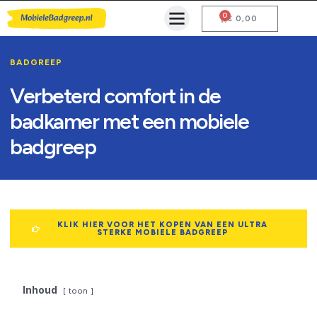
0
Mobiele Badgreep Kopen
Testcentrum en Gebruiksaanwijzing
€
0,00
BADGREEP
Verbeterd comfort in de
badkamer met een mobiele
badgreep
KLIK HIER VOOR HET KOPEN VAN EEN ULTRA
STERKE MOBIELE BADGREEP
Inhoud
toon