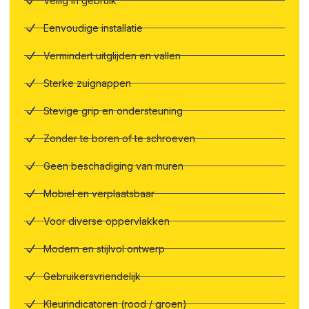
Veilig in gebruik
Eenvoudige installatie
Vermindert uitglijden en vallen
Sterke zuignappen
Stevige grip en ondersteuning
Zonder te boren of te schroeven
Geen beschadiging van muren
Mobiel en verplaatsbaar
Voor diverse oppervlakken
Modern en stijlvol ontwerp
Gebruikersvriendelijk
Kleurindicatoren (rood / groen)