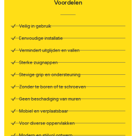
Voordelen
Veilig in gebruik
Eenvoudige installatie
Vermindert uitglijden en vallen
Sterke zuignappen
Stevige grip en ondersteuning
Zonder te boren of te schroeven
Geen beschadiging van muren
Mobiel en verplaatsbaar
Voor diverse oppervlakken
Modern en stijlvol ontwerp