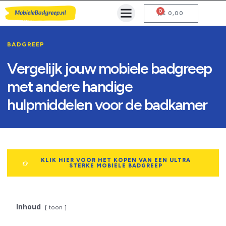
0
Mobiele Badgreep Kopen
Testcentrum en Gebruiksaanwijzing
€
0,00
BADGREEP
Vergelijk jouw mobiele badgreep
met andere handige
hulpmiddelen voor de badkamer
KLIK HIER VOOR HET KOPEN VAN EEN ULTRA
STERKE MOBIELE BADGREEP
Inhoud
toon