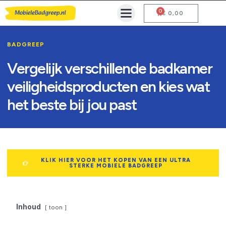
0
Mobiele Badgreep Kopen
Testcentrum en Gebruiksaanwijzing
€
0,00
BADGREEP
Vergelijk verschillende badkamer
veiligheidsproducten en kies wat
het beste bij jou past
KLIK HIER VOOR HET KOPEN VAN EEN ULTRA
STERKE MOBIELE BADGREEP
Inhoud
toon