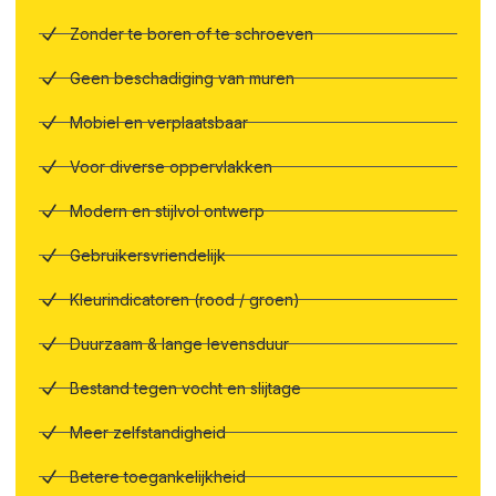
Zonder te boren of te schroeven
Geen beschadiging van muren
Mobiel en verplaatsbaar
Voor diverse oppervlakken
Modern en stijlvol ontwerp
Gebruikersvriendelijk
Kleurindicatoren (rood / groen)
Duurzaam & lange levensduur
Bestand tegen vocht en slijtage
Meer zelfstandigheid
Betere toegankelijkheid