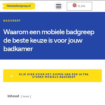
0
Mobiele Badgreep Kopen
Testcentrum en Gebruiksaanwijzing
€
0,00
BADGREEP
Waarom een mobiele badgreep
de beste keuze is voor jouw
badkamer
KLIK HIER VOOR HET KOPEN VAN EEN ULTRA
STERKE MOBIELE BADGREEP
Inhoud
toon