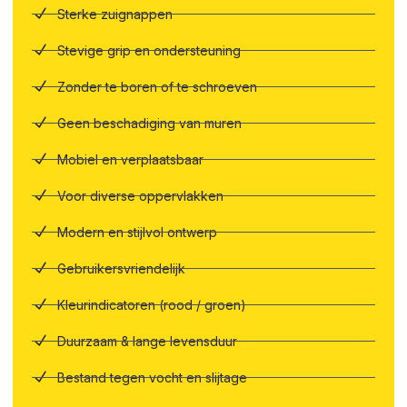
Sterke zuignappen
Stevige grip en ondersteuning
Zonder te boren of te schroeven
Geen beschadiging van muren
Mobiel en verplaatsbaar
Voor diverse oppervlakken
Modern en stijlvol ontwerp
Gebruikersvriendelijk
Kleurindicatoren (rood / groen)
Duurzaam & lange levensduur
Bestand tegen vocht en slijtage