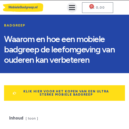
0
Mobiele Badgreep Kopen
Testcentrum en Gebruiksaanwijzing
€
0,00
BADGREEP
Waarom en hoe een mobiele
badgreep de leefomgeving van
ouderen kan verbeteren
KLIK HIER VOOR HET KOPEN VAN EEN ULTRA
STERKE MOBIELE BADGREEP
Inhoud
toon