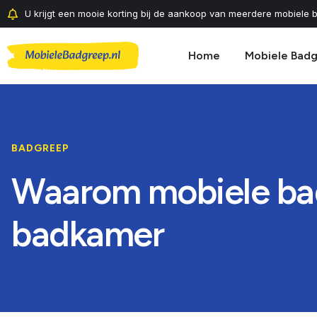
U krijgt een mooie korting bij de aankoop van meerdere mobiele b
Home
Mobiele Bad
BADGREEP
Waarom mobiele badg
badkamer