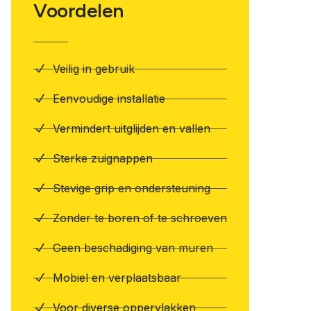
Voordelen
Veilig in gebruik
Eenvoudige installatie
Vermindert uitglijden en vallen
Sterke zuignappen
Stevige grip en ondersteuning
Zonder te boren of te schroeven
Geen beschadiging van muren
Mobiel en verplaatsbaar
Voor diverse oppervlakken