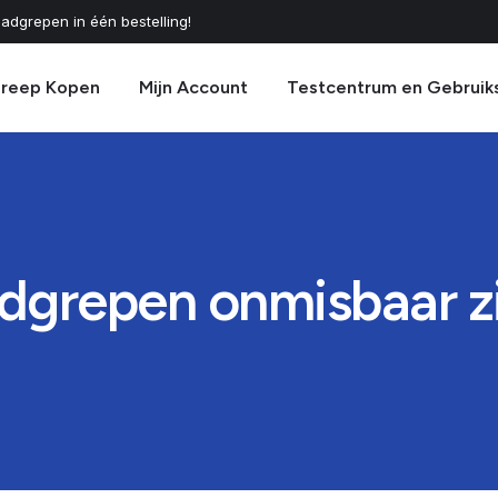
adgrepen in één bestelling!
greep Kopen
Mijn Account
Testcentrum en Gebruik
repen onmisbaar zijn