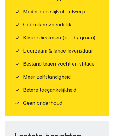
Modern en stijlvol ontwerp
Gebruikersvriendelijk
Kleurindicatoren (rood / groen)
Duurzaam & lange levensduur
Bestand tegen vocht en slijtage
Meer zelfstandigheid
Betere toegankelijkheid
Geen onderhoud