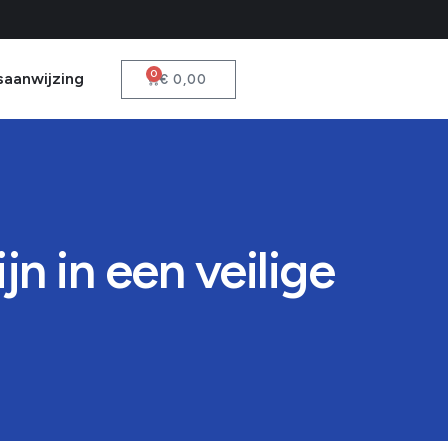
0
saanwijzing
€
0,00
 in een veilige