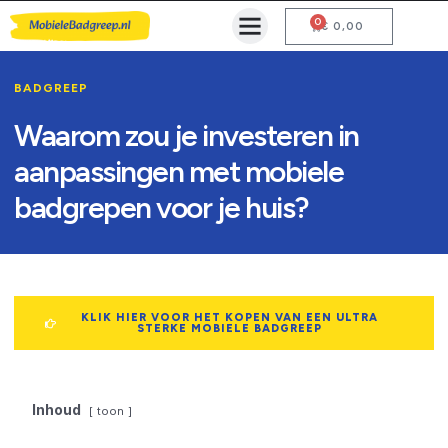
0
Mobiele Badgreep Kopen
Testcentrum en Gebruiksaanwijzing
€
0,00
BADGREEP
Waarom zou je investeren in
aanpassingen met mobiele
badgrepen voor je huis?
KLIK HIER VOOR HET KOPEN VAN EEN ULTRA
STERKE MOBIELE BADGREEP
Inhoud
toon