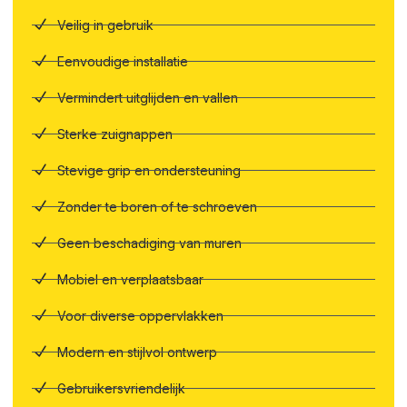
Veilig in gebruik
Eenvoudige installatie
Vermindert uitglijden en vallen
Sterke zuignappen
Stevige grip en ondersteuning
Zonder te boren of te schroeven
Geen beschadiging van muren
Mobiel en verplaatsbaar
Voor diverse oppervlakken
Modern en stijlvol ontwerp
Gebruikersvriendelijk