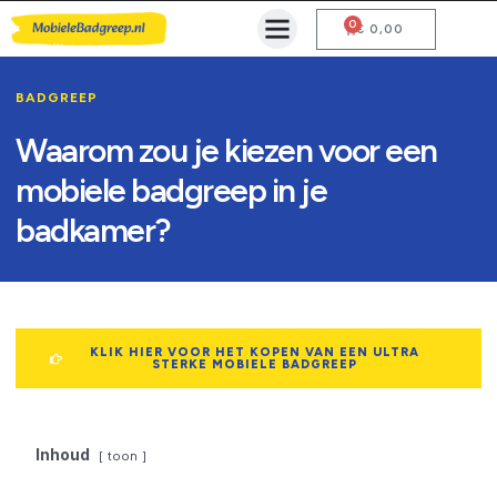
0
Mobiele Badgreep Kopen
Testcentrum en Gebruiksaanwijzing
€
0,00
BADGREEP
Waarom zou je kiezen voor een
mobiele badgreep in je
badkamer?
KLIK HIER VOOR HET KOPEN VAN EEN ULTRA
STERKE MOBIELE BADGREEP
Inhoud
toon