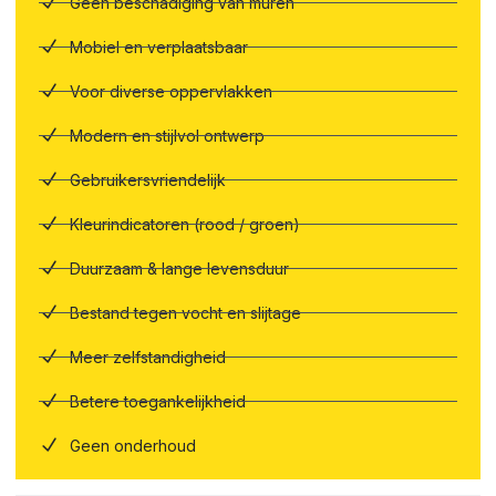
Geen beschadiging van muren
Mobiel en verplaatsbaar
Voor diverse oppervlakken
Modern en stijlvol ontwerp
Gebruikersvriendelijk
Kleurindicatoren (rood / groen)
Duurzaam & lange levensduur
Bestand tegen vocht en slijtage
Meer zelfstandigheid
Betere toegankelijkheid
Geen onderhoud