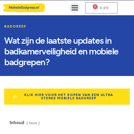
0
Mobiele Badgreep Kopen
Testcentrum en Gebruiksaanwijzing
€
0,00
BADGREEP
Wat zijn de laatste updates in
badkamerveiligheid en mobiele
badgrepen?
KLIK HIER VOOR HET KOPEN VAN EEN ULTRA
STERKE MOBIELE BADGREEP
Inhoud
toon