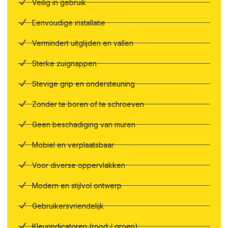
Veilig in gebruik
Eenvoudige installatie
Vermindert uitglijden en vallen
Sterke zuignappen
Stevige grip en ondersteuning
Zonder te boren of te schroeven
Geen beschadiging van muren
Mobiel en verplaatsbaar
Voor diverse oppervlakken
Modern en stijlvol ontwerp
Gebruikersvriendelijk
Kleurindicatoren (rood / groen)