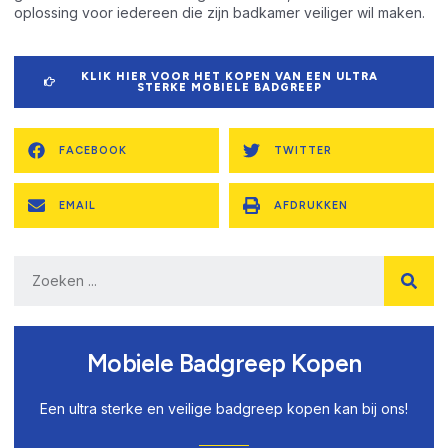
oplossing voor iedereen die zijn badkamer veiliger wil maken.
KLIK HIER VOOR HET KOPEN VAN EEN ULTRA
STERKE MOBIELE BADGREEP
FACEBOOK
TWITTER
EMAIL
AFDRUKKEN
Mobiele Badgreep Kopen
Een ultra sterke en veilige badgreep kopen kan bij ons!