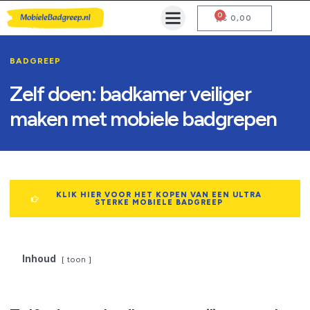
0
Mobiele Badgreep Kopen
Testcentrum en Gebruiksaanwijzing
€
0,00
BADGREEP
Zelf doen: badkamer veiliger
maken met mobiele badgrepen
KLIK HIER VOOR HET KOPEN VAN EEN ULTRA
STERKE MOBIELE BADGREEP
Inhoud
toon