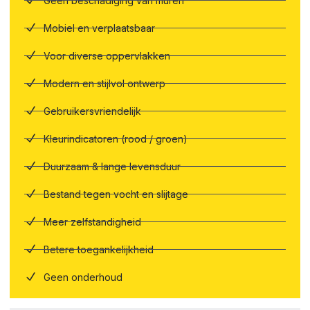
Geen beschadiging van muren
Mobiel en verplaatsbaar
Voor diverse oppervlakken
Modern en stijlvol ontwerp
Gebruikersvriendelijk
Kleurindicatoren (rood / groen)
Duurzaam & lange levensduur
Bestand tegen vocht en slijtage
Meer zelfstandigheid
Betere toegankelijkheid
Geen onderhoud