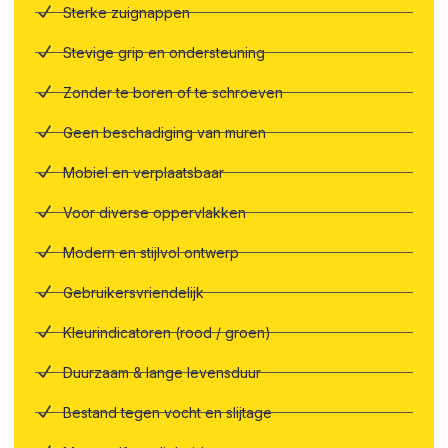
Sterke zuignappen
Stevige grip en ondersteuning
Zonder te boren of te schroeven
Geen beschadiging van muren
Mobiel en verplaatsbaar
Voor diverse oppervlakken
Modern en stijlvol ontwerp
Gebruikersvriendelijk
Kleurindicatoren (rood / groen)
Duurzaam & lange levensduur
Bestand tegen vocht en slijtage