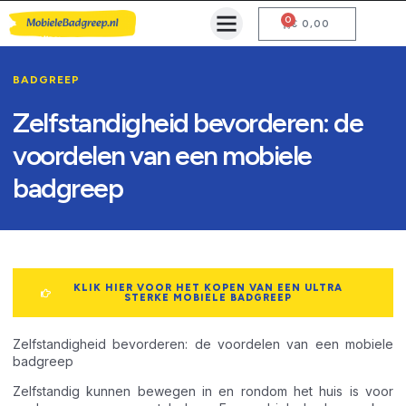
0
Mobiele Badgreep Kopen
Testcentrum en Gebruiksaanwijzing
€
0,00
BADGREEP
Zelfstandigheid bevorderen: de
voordelen van een mobiele
badgreep
KLIK HIER VOOR HET KOPEN VAN EEN ULTRA
STERKE MOBIELE BADGREEP
Zelfstandigheid bevorderen: de voordelen van een mobiele
badgreep
Zelfstandig kunnen bewegen in en rondom het huis is voor