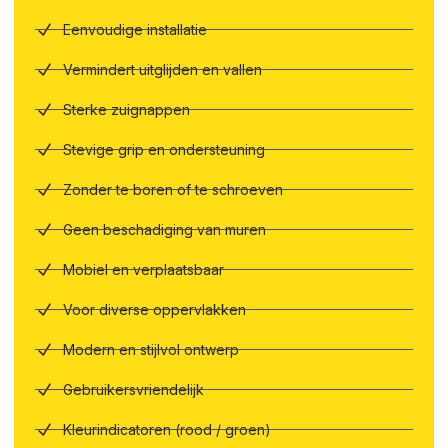
Eenvoudige installatie
Vermindert uitglijden en vallen
Sterke zuignappen
Stevige grip en ondersteuning
Zonder te boren of te schroeven
Geen beschadiging van muren
Mobiel en verplaatsbaar
Voor diverse oppervlakken
Modern en stijlvol ontwerp
Gebruikersvriendelijk
Kleurindicatoren (rood / groen)