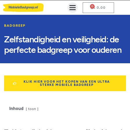
0
Mobiele Badgreep Kopen
Testcentrum en Gebruiksaanwijzing
€
0,00
BADGREEP
Zelfstandigheid en veiligheid: de
perfecte badgreep voor ouderen
KLIK HIER VOOR HET KOPEN VAN EEN ULTRA
STERKE MOBIELE BADGREEP
Inhoud
toon