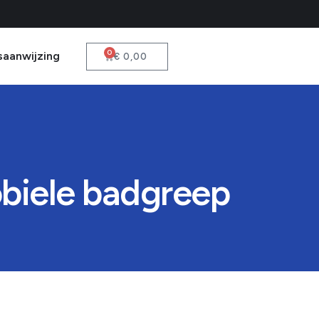
0
saanwijzing
€
0,00
obiele badgreep