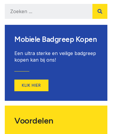
Mobiele Badgreep Kopen
Een ultra sterke en veilige badgreep
kopen kan bij ons!
KLIK HIER
Voordelen