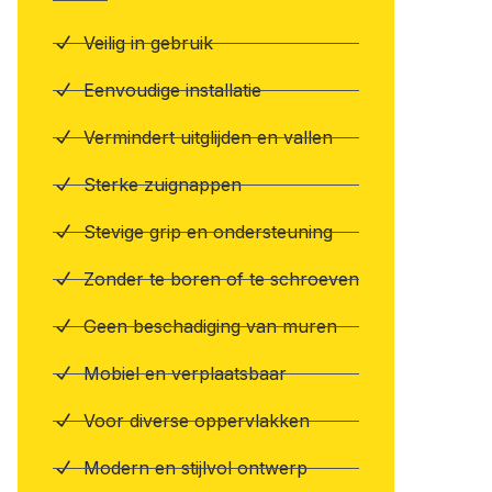
Veilig in gebruik
Eenvoudige installatie
Vermindert uitglijden en vallen
Sterke zuignappen
Stevige grip en ondersteuning
Zonder te boren of te schroeven
Geen beschadiging van muren
Mobiel en verplaatsbaar
Voor diverse oppervlakken
Modern en stijlvol ontwerp