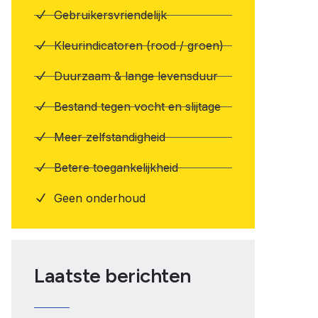
Gebruikersvriendelijk
Kleurindicatoren (rood / groen)
Duurzaam & lange levensduur
Bestand tegen vocht en slijtage
Meer zelfstandigheid
Betere toegankelijkheid
Geen onderhoud
Laatste berichten