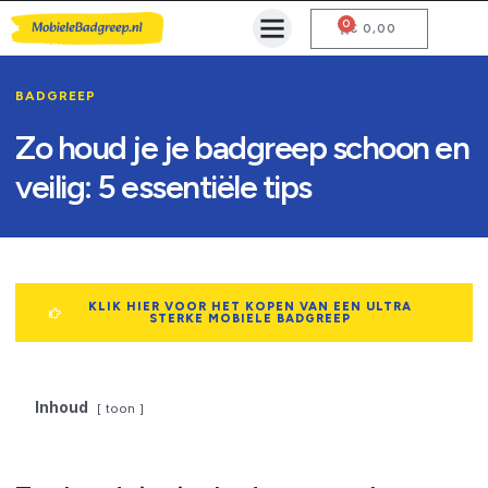
0
Mobiele Badgreep Kopen
Testcentrum en Gebruiksaanwijzing
€
0,00
BADGREEP
Zo houd je je badgreep schoon en
veilig: 5 essentiële tips
KLIK HIER VOOR HET KOPEN VAN EEN ULTRA
STERKE MOBIELE BADGREEP
Inhoud
toon