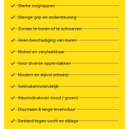
Sterke zuignappen
Stevige grip en ondersteuning
Zonder te boren of te schroeven
Geen beschadiging van muren
Mobiel en verplaatsbaar
Voor diverse oppervlakken
Modern en stijlvol ontwerp
Gebruikersvriendelijk
Kleurindicatoren (rood / groen)
Duurzaam & lange levensduur
Bestand tegen vocht en slijtage