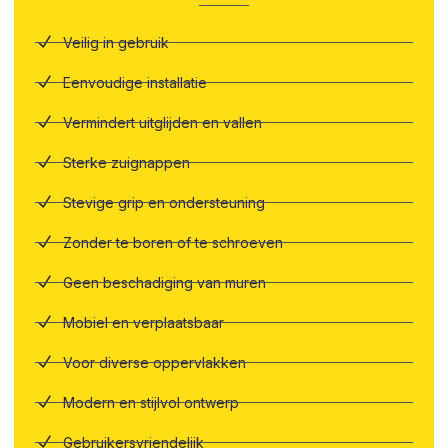
Veilig in gebruik
Eenvoudige installatie
Vermindert uitglijden en vallen
Sterke zuignappen
Stevige grip en ondersteuning
Zonder te boren of te schroeven
Geen beschadiging van muren
Mobiel en verplaatsbaar
Voor diverse oppervlakken
Modern en stijlvol ontwerp
Gebruikersvriendelijk