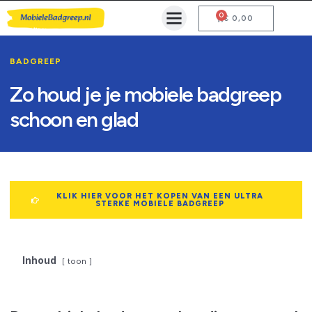
0
Mobiele Badgreep Kopen
Testcentrum en Gebruiksaanwijzing
€
0,00
BADGREEP
Zo houd je je mobiele badgreep
schoon en glad
KLIK HIER VOOR HET KOPEN VAN EEN ULTRA
STERKE MOBIELE BADGREEP
Inhoud
toon