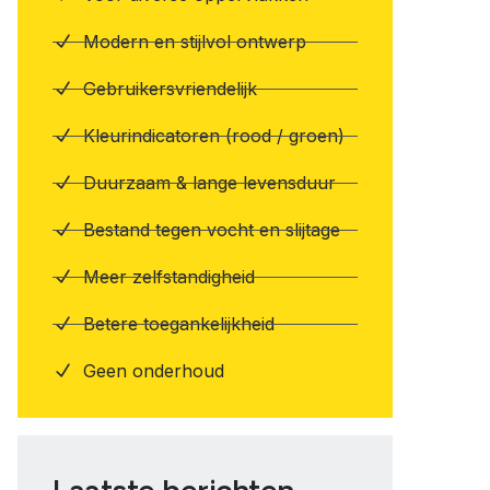
Modern en stijlvol ontwerp
Gebruikersvriendelijk
Kleurindicatoren (rood / groen)
Duurzaam & lange levensduur
Bestand tegen vocht en slijtage
Meer zelfstandigheid
Betere toegankelijkheid
Geen onderhoud