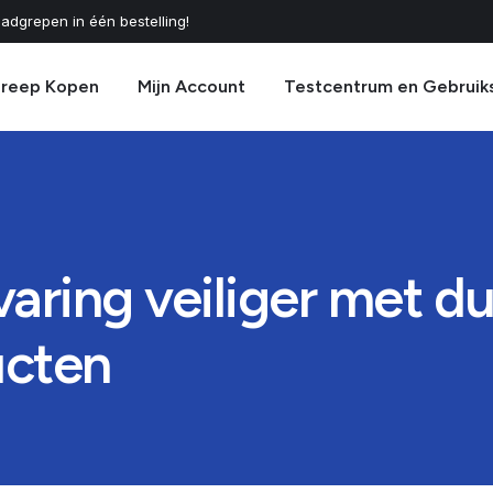
adgrepen in één bestelling!
greep Kopen
Mijn Account
Testcentrum en Gebruik
varing veiliger met 
ucten