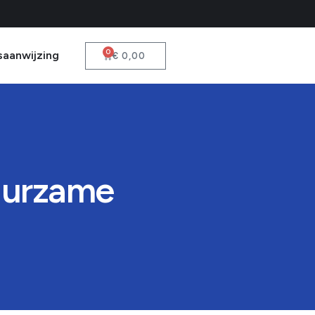
0
saanwijzing
€
0,00
duurzame