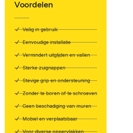
Voordelen
Veilig in gebruik
Eenvoudige installatie
Vermindert uitglijden en vallen
Sterke zuignappen
Stevige grip en ondersteuning
Zonder te boren of te schroeven
Geen beschadiging van muren
Mobiel en verplaatsbaar
Voor diverse oppervlakken