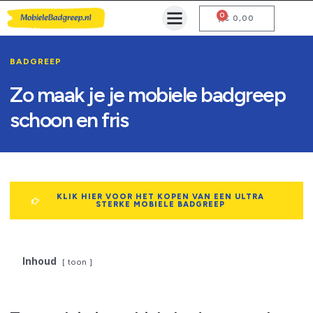
0
Mobiele Badgreep Kopen
Testcentrum en Gebruiksaanwijzing
€
0,00
BADGREEP
Zo maak je je mobiele badgreep
schoon en fris
KLIK HIER VOOR HET KOPEN VAN EEN ULTRA
STERKE MOBIELE BADGREEP
Inhoud
toon