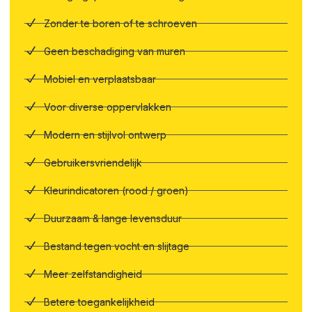
Zonder te boren of te schroeven
Geen beschadiging van muren
Mobiel en verplaatsbaar
Voor diverse oppervlakken
Modern en stijlvol ontwerp
Gebruikersvriendelijk
Kleurindicatoren (rood / groen)
Duurzaam & lange levensduur
Bestand tegen vocht en slijtage
Meer zelfstandigheid
Betere toegankelijkheid